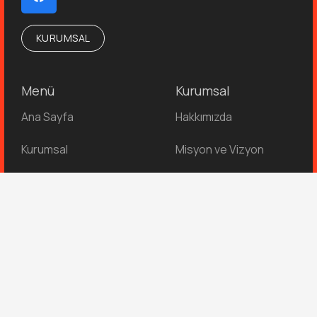
KURUMSAL
Menü
Kurumsal
Ana Sayfa
Hakkımızda
Kurumsal
Misyon ve Vizyon
Hizmet Alanları
Gizlilik Politikası
İnsan Kaynakları
İletişim
İletişim