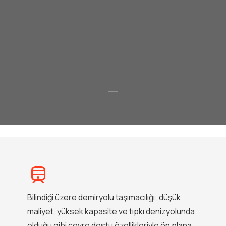
Bilindiği üzere demiryolu taşımacılığı; düşük
maliyet, yüksek kapasite ve tıpkı denizyolunda
olduğu gibi çevre dostu özellikleriyle ön plana